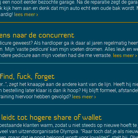
 een nooit eerder bezochte garage. Na de reparatie zegt de gara
 Ik kijk hem aan en denk dat mijn auto echt een oude bak wordt. 
aardig!
lees meer >
ens naar de concurrent
dicure geweest? Als hardloper ga ik daar al jaren regelmatig hee
n. Mijn ‘vaste pedicure’ kan mijn voeten dromen. Alles leuk en we
andere pedicure aan mijn voeten had die me verraste.
lees meer >
Find, fuck, forget
”, zegt het knaapje aan de andere kant van de lijn. Heeft hij nie
bestelling later klaar is dan ik hoop? Hij blijft formeel, afstande
raining hiervoor hebben gevolgd?
lees meer >
 leidt tot hogere share of wallet
 bestaande klanten warm, zodat u niet steeds op nieuwe hoeft t
veel van uitzendorganisatie Olympia. “Raar toch dat je als nieu
n, maar dat je nooit beloond wordt voor loyaliteit”, stelt hij. O