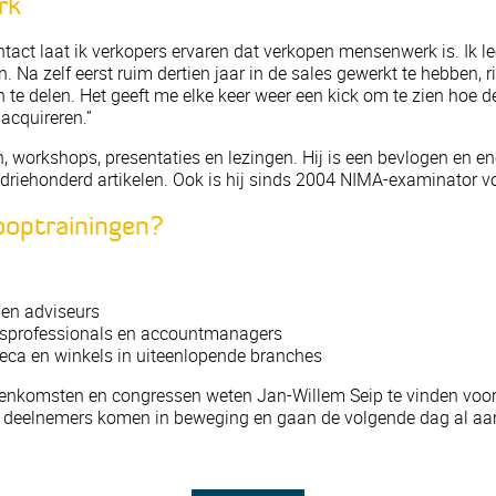
rk
tact laat ik verkopers ervaren dat verkopen mensenwerk is. Ik le
n. Na zelf eerst ruim dertien jaar in de sales gewerkt te hebben,
 te delen. Het geeft me elke keer weer een kick om te zien hoe 
 acquireren.”
, workshops, presentaties en lezingen. Hij is een bevlogen en en
driehonderd artikelen. Ook is hij sinds 2004 NIMA-examinator v
ooptrainingen?
 en adviseurs
lesprofessionals en accountmanagers
eca en winkels in uiteenlopende branches
eenkomsten en congressen weten Jan-Willem Seip te vinden voo
deelnemers komen in beweging en gaan de volgende dag al aan 