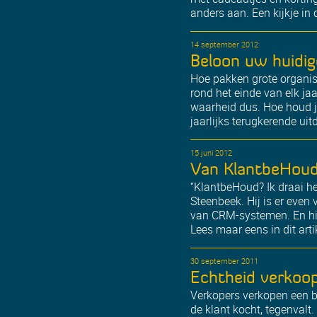
anders aan. Een kijkje in
14 september 2012
Beloon uw huidig
Hoe pakken grote organisa
rond het einde van elk j
waarheid dus. Hoe houd je
jaarlijks terugkerende ui
15 juni 2012
Van KlantbeHoud
“KlantbeHoud? Ik draai he
Steenbeek. Hij is er even 
van CRM-systemen. En hij 
Lees maar eens in dit art
30 september 2011
Echtheid verkoo
Verkopers verkopen een be
de klant kocht, tegenvalt