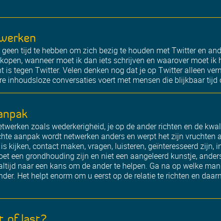
twerken
geen tijd te hebben om zich bezig te houden met Twitter en ande
rkopen, wanneer moet ik dan iets schrijven en waarover moet ik
t is tegen Twitter. Velen denken nog dat je op Twitter alleen verm
ere inhoudsloze conversaties voert met mensen die blijkbaar tijd
anpak
netwerken zoals wederkerigheid, je op de ander richten en de kwal
hte aanpak wordt netwerken anders en werpt het zijn vruchten af
s kijken, contact maken, vragen, luisteren, geïnteresseerd zijn, 
et een grondhouding zijn en niet een aangeleerd kunstje, anders 
ltijd naar een kans om de ander te helpen. Ga na op welke mani
der. Het helpt enorm om u eerst op de relatie te richten en daa
t of last?