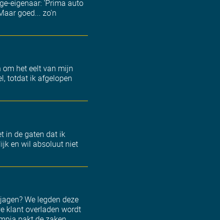
ge-eigenaar: 'Prima auto
Maar goed... zo'n
n om het eelt van mijn
l, totdat ik afgelopen
t in de gaten dat ik
lijk en wil absoluut niet
e jagen? We legden deze
we klant overladen wordt
lympia pakt de zaken