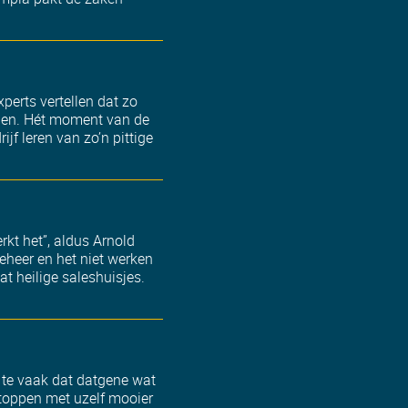
perts vertellen dat zo
ppen. Hét moment van de
f leren van zo’n pittige
rkt het”, aldus Arnold
beheer en het niet werken
t heilige saleshuisjes.
g te vaak dat datgene wat
stoppen met uzelf mooier