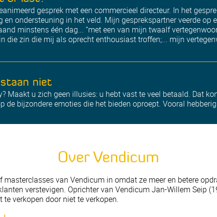
eanimeerd gesprek met een commercieel directeur. In het gesprek
g en ondersteuning in het veld. Mijn gesprekspartner veerde op 
maand minstens één dag... “met een van mijn twaalf vertegenwoor
 die zin die mij als oprecht enthousiast troffen;... mijn verteg
staan niet
? Maakt u zich geen illusies: u hebt vast te veel betaald. Dat k
p de bijzondere emoties die het bieden oproept. Vooral hebberi
Over Vendicum
of masterclasses van Vendicum in omdat ze meer en betere opdra
 klanten verstevigen. Oprichter van Vendicum Jan-Willem Seip (19
 te verkopen door niet te verkopen.