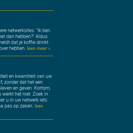
re netwerksites. “Ik ben
 het dan hebben?” Aldus
eldt dat je koffie drinkt
 over hebben.
lees meer >
iteit en kwantiteit van uw
, zonder dat het een
inleven en geven. Kortom,
werkt het niet. Zoek in
er u in uw netwerk iets
rna pas op zaken.
lees