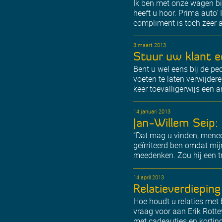
Ik ben met onze wagen bij
heeft u hoor. Prima auto'
compliment is toch zeer 
3 maart 2013
Stuur uw klant e
Bent u wel eens bij de pe
voeten te laten verwijdere
keer toevalligerwijs een 
14 januari 2013
Jan-Willem Seip: 
“Dat mag u vinden, meneer…
geïrriteerd ben omdat mijn 
meedenken. Zou hij een t
14 april 2013
Relatieverdieping
Hoe houdt u relaties met
vraag voor aan Erik Rotte
met cadeautjes en kortinge