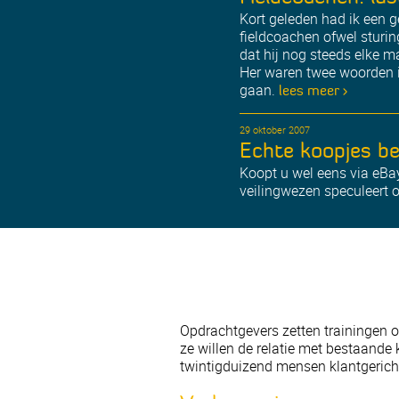
Kort geleden had ik een g
fieldcoachen ofwel sturin
dat hij nog steeds elke 
Her waren twee woorden in
gaan.
lees meer >
29 oktober 2007
Echte koopjes be
Koopt u wel eens via eBay
veilingwezen speculeert o
Opdrachtgevers zetten trainingen 
ze willen de relatie met bestaande
twintigduizend mensen klantgericht