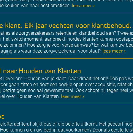
 de keuken van haar best practices.
lees meer >
e klant. Elk jaar vechten voor klantbehoud.
ties als zorgverzekeraars retentie en klantbehoud aan? Twee ex
aar het ‘switchmoment’ aanbreekt: hordes klanten kunnen opsta
 ze binnen? Hoe zorg je voor verse aanwas? En wat kan uw bedrij
tdaging als waar deze zorgverzekeraar voor staat?
lees meer >
 naar Houden van Klanten
t liever om: Houden van je klant. Daar draait het om! Dan pas we
voor gaan zitten en doet een boekje open over acquisitie, relatie
bezigt geen sociaal gewenste taal. Ook schopt hij tegen heel wa
ikel over Houden van Klanten.
lees meer >
pt
lofte: achteraf blijkt pas of die belofte uitkomt. Het gebeurt no
. Hoe kunnen u en uw bedrijf dat voorkomen? Door als eerste te 