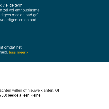
 viel de term
en zei vol enthousiasme
digers mee op pad ga”...
enwoordigers en op pad
omt omdat het
gheid.
lees meer >
chten willen of nieuwe klanten. Of
68) leerde al een kleine