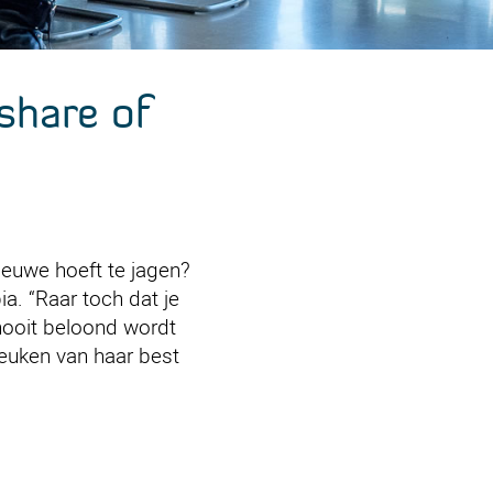
 share of
ieuwe hoeft te jagen?
a. “Raar toch dat je
nooit beloond wordt
 keuken van haar best