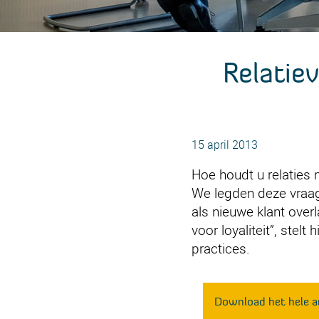
Relatiev
15 april 2013
Hoe houdt u relaties 
We legden deze vraag 
als nieuwe klant over
voor loyaliteit”, stel
practices.
Download het hele ar