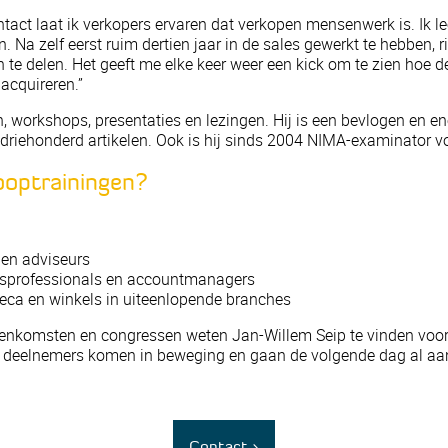
tact laat ik verkopers ervaren dat verkopen mensenwerk is. Ik le
n. Na zelf eerst ruim dertien jaar in de sales gewerkt te hebben,
 te delen. Het geeft me elke keer weer een kick om te zien hoe 
 acquireren.”
, workshops, presentaties en lezingen. Hij is een bevlogen en en
driehonderd artikelen. Ook is hij sinds 2004 NIMA-examinator v
ooptrainingen?
 en adviseurs
lesprofessionals en accountmanagers
eca en winkels in uiteenlopende branches
eenkomsten en congressen weten Jan-Willem Seip te vinden voo
deelnemers komen in beweging en gaan de volgende dag al aan 
Contact >