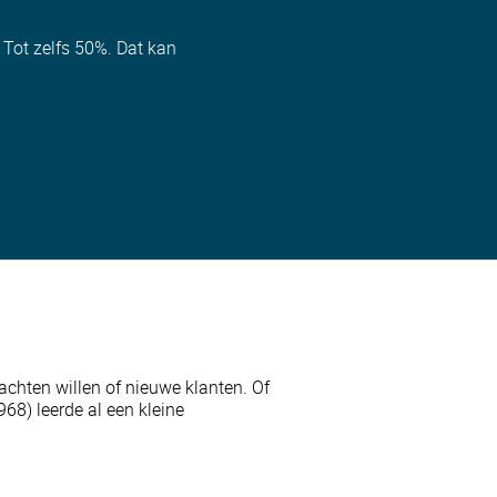
. Tot zelfs 50%. Dat kan
chten willen of nieuwe klanten. Of
68) leerde al een kleine