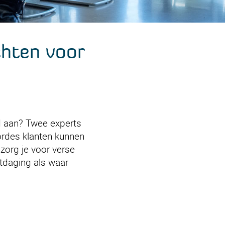
chten voor
d aan? Twee experts
hordes klanten kunnen
org je voor verse
itdaging als waar