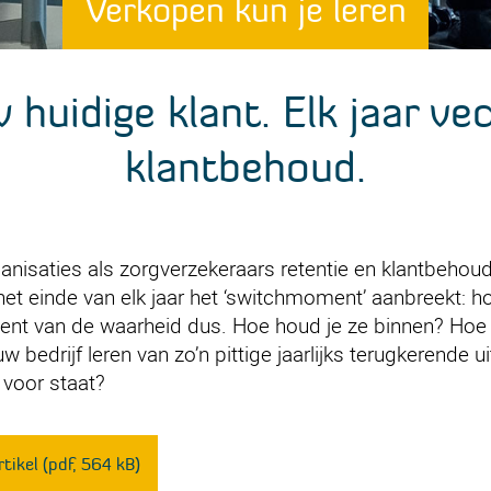
Verkopen kun je leren
 huidige klant. Elk jaar ve
klantbehoud.
anisaties als zorgverzekeraars retentie en klantbehou
 het einde van elk jaar het ‘switchmoment’ aanbreekt: 
t van de waarheid dus. Hoe houd je ze binnen? Hoe z
bedrijf leren van zo’n pittige jaarlijks terugkerende u
 voor staat?
tikel (pdf, 564 kB)