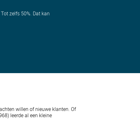
. Tot zelfs 50%. Dat kan
chten willen of nieuwe klanten. Of
68) leerde al een kleine