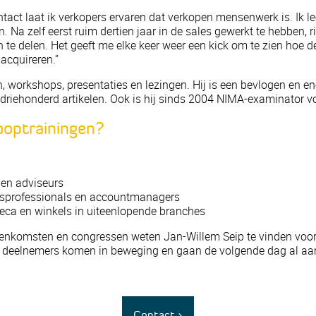
tact laat ik verkopers ervaren dat verkopen mensenwerk is. Ik le
n. Na zelf eerst ruim dertien jaar in de sales gewerkt te hebben,
 te delen. Het geeft me elke keer weer een kick om te zien hoe 
 acquireren.”
, workshops, presentaties en lezingen. Hij is een bevlogen en en
driehonderd artikelen. Ook is hij sinds 2004 NIMA-examinator v
ooptrainingen?
 en adviseurs
lesprofessionals en accountmanagers
eca en winkels in uiteenlopende branches
eenkomsten en congressen weten Jan-Willem Seip te vinden voo
deelnemers komen in beweging en gaan de volgende dag al aan 
Contact >